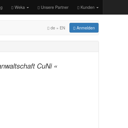
og
Weka
Unsere Partner
Kunden
de » EN
Anmelden
anwaltschaft CuNi «