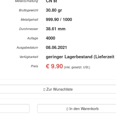
CN st
Metall/Erhaltung
30.80 gr
Bruttogewicht
999.90 / 1000
Metallgehalt
38.61 mm
Durchmesser
4000
Auflage
08.06.2021
Ausgabedatum
geringer Lagerbestand (Lieferzeit
Verfügbarkeit
€ 9.90
Preis
(inkl. gesetzl. USt.)
Zur Wunschliste
In den Warenkorb