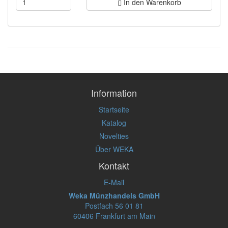
In den Warenkorb
Information
Startseite
Katalog
Novelties
Über WEKA
Kontakt
E-Mail
Weka Münzhandels GmbH
Postfach 56 01 81
60406 Frankfurt am Main