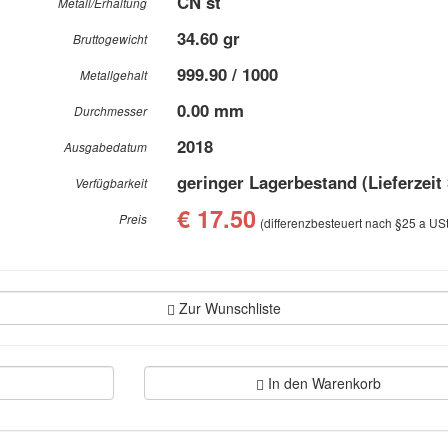
CN st
Metall/Erhaltung
34.60 gr
Bruttogewicht
999.90 / 1000
Metallgehalt
0.00 mm
Durchmesser
2018
Ausgabedatum
geringer Lagerbestand (Lieferzeit
Verfügbarkeit
€ 17.50
Preis
(differenzbesteuert nach §25 a US
Zur Wunschliste
In den Warenkorb