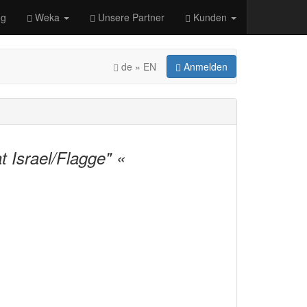
og
Weka
Unsere Partner
Kunden
de » EN
Anmelden
t Israel/Flagge" «