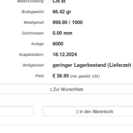
CN st
Metall/Erhaltung
66.42 gr
Bruttogewicht
999.90 / 1000
Metallgehalt
0.00 mm
Durchmesser
6000
Auflage
18.12.2024
Ausgabedatum
geringer Lagerbestand (Lieferzeit
Verfügbarkeit
€ 36.95
Preis
(inkl. gesetzl. USt.)
Zur Wunschliste
In den Warenkorb