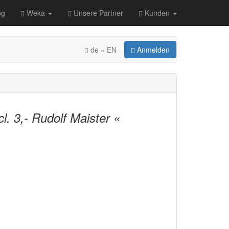
og
Weka
Unsere Partner
Kunden
de » EN
Anmelden
. 3,- Rudolf Maister «