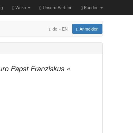
og
Weka
Unsere Partner
Kunden
de » EN
Anmelden
uro Papst Franziskus «