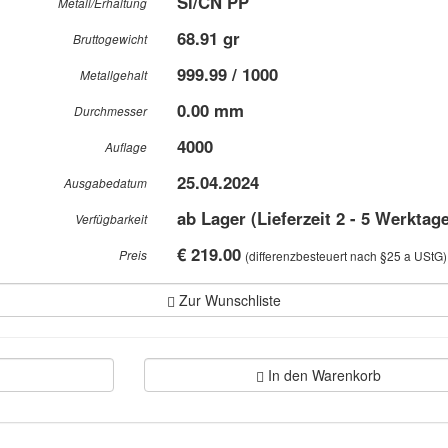
Si/CN PP
Metall/Erhaltung
68.91 gr
Bruttogewicht
999.99 / 1000
Metallgehalt
0.00 mm
Durchmesser
4000
Auflage
25.04.2024
Ausgabedatum
ab Lager (Lieferzeit 2 - 5 Werktag
Verfügbarkeit
€ 219.00
Preis
(differenzbesteuert nach §25 a UStG)
Zur Wunschliste
In den Warenkorb