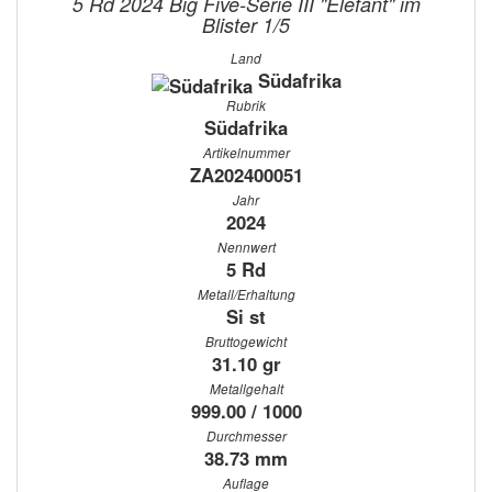
5 Rd 2024 Big Five-Serie III "Elefant" im
Blister 1/5
Land
Südafrika
Rubrik
Südafrika
Artikelnummer
ZA202400051
Jahr
2024
Nennwert
5 Rd
Metall/Erhaltung
Si st
Bruttogewicht
31.10 gr
Metallgehalt
999.00 / 1000
Durchmesser
38.73 mm
Auflage