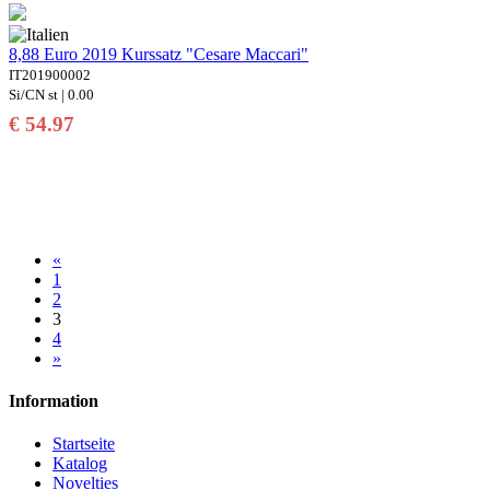
8,88 Euro 2019 Kurssatz "Cesare Maccari"
IT201900002
Si/CN st | 0.00
€ 54.97
«
1
2
3
4
»
Information
Startseite
Katalog
Novelties