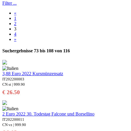
Filter ...
«
1
2
3
4
»
Suchergebnisse 73 bis 108 von 116
3,88 Euro 2022 Kursmünzensatz
IT202200003
CN st | 999.90
€ 26.50
2 Euro 2022 30. Todestag Falcone und Borsellino
IT202200011
CN vz | 999.90