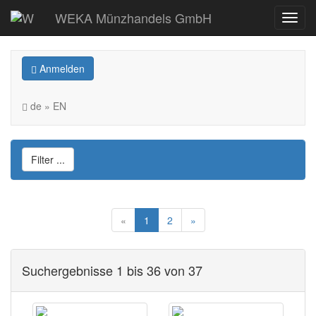
WEKA Münzhandels GmbH
Anmelden
de » EN
Filter ...
«
1
2
»
Suchergebnisse 1 bis 36 von 37