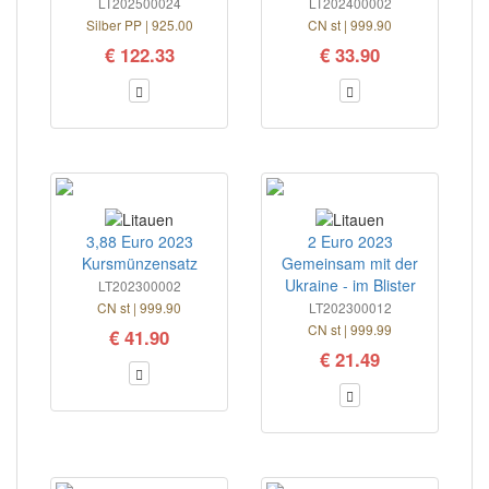
LT202500024
LT202400002
Silber PP | 925.00
CN st | 999.90
€ 122.33
€ 33.90
3,88 Euro 2023
2 Euro 2023
Kursmünzensatz
Gemeinsam mit der
Ukraine - im Blister
LT202300002
CN st | 999.90
LT202300012
CN st | 999.99
€ 41.90
€ 21.49