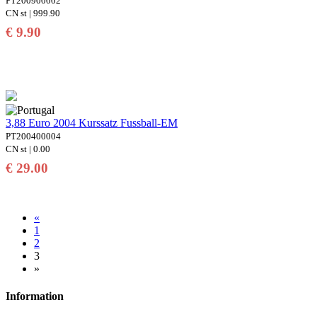
PT200900002
CN st | 999.90
€ 9.90
3,88 Euro 2004 Kurssatz Fussball-EM
PT200400004
CN st | 0.00
€ 29.00
«
1
2
3
»
Information