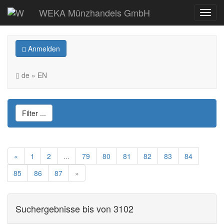
WEKA Münzhandels GmbH
Anmelden
de » EN
Filter ...
«
1
2
...
79
80
81
82
83
84
85
86
87
»
Suchergebnisse bis von 3102